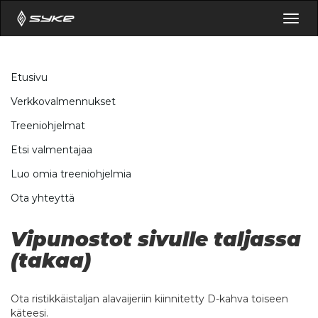
Togg
navig
Etusivu
Verkkovalmennukset
Treeniohjelmat
Etsi valmentajaa
Luo omia treeniohjelmia
Ota yhteyttä
Vipunostot sivulle taljassa
(takaa)
Ota ristikkäistaljan alavaijeriin kiinnitetty D-kahva toiseen
käteesi.