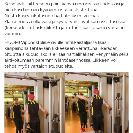
Seiso kylki laitteeseen päin, kahva ulommassa kädessäsi ja
pidä käsi hieman kyynärpäästä koukistettuna.
Nosta käsi vaakatasoon hartialihaksen voimalla.
Yläasennossa olkavarsi ja kyynärvarsi ovat samassa tasossa
(korkeudella). Laske liikettä jarruttaen käsi takaisin vartalon
viereen.
HUOM! Vipunostoliike sivulle ristikkäistaljassa lisää
käsipainoilla tehtävään liikkeeseen verrattuna liikeradan
pituutta alkupuoliskolla eli saa hartialihaksen venymään sekä
aktivoitumaan paremmin lähtöasennossa. Liikkeen voi
tehdä myös vartalon etupuolelta.