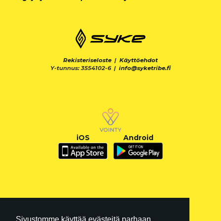
Rekisteriseloste
|
Käyttöehdot
Y-tunnus: 3554102-6 |
info@syketribe.fi
iOS
Android
Sivustomme käyttää evästeitä parhaan