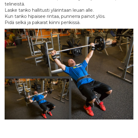
telineistä.
Laske tanko hallitusti ylärintaan leuan alle.
Kun tanko hipaisee rintaa, punnerra painot ylös.
Pidä selkä ja pakarat kiinni penkissä.