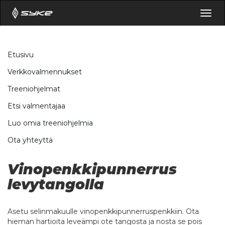
Togg
navig
Etusivu
Verkkovalmennukset
Treeniohjelmat
Etsi valmentajaa
Luo omia treeniohjelmia
Ota yhteyttä
Vinopenkkipunnerrus
levytangolla
Asetu selinmakuulle vinopenkkipunnerruspenkkiin. Ota
hieman hartioita leveämpi ote tangosta ja nosta se pois