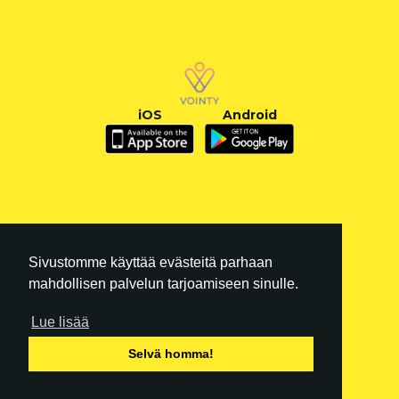
iOS
Android
Sivustomme käyttää evästeitä parhaan
mahdollisen palvelun tarjoamiseen sinulle.
Lue lisää
FI
|
EN
Selvä homma!