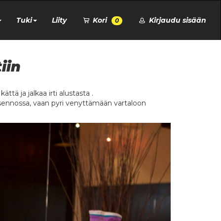
Tuki
Liity
Kori
Kirjaudu sisään
0
iin
ä ja jalkaa irti alustasta .
äasennossa, vaan pyri venyttämään vartaloon