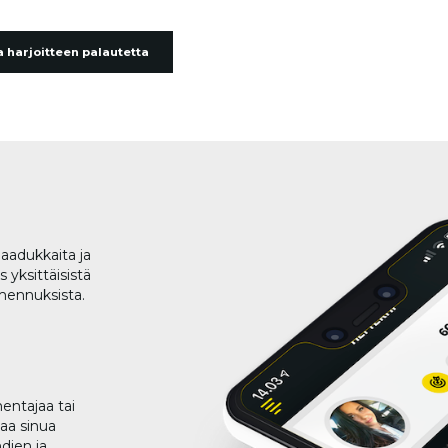
 harjoitteen palautetta
aadukkaita ja
 yksittäisistä
lmennuksista.
entajaa tai
taa sinua
dien ja