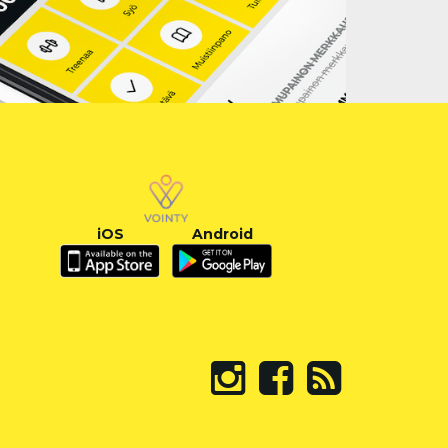
iOS
Android