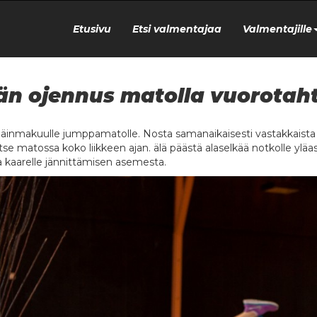
Etusivu
Etsi valmentajaa
Valmentajille
än ojennus matolla vuorotaht
äinmakuulle jumppamatolle. Nosta samanaikaisesti vastakkaista kätt
tse matossa koko liikkeen ajan. älä päästä alaselkää notkolle yl
a kaarelle jännittämisen asemesta.