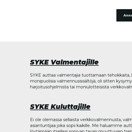
Anna
SYKE Valmentajille
SYKE auttaa valmentajia tuottamaan tehokkaita, l
monipuolisia valmennussisältöjä, oli sitten kysymys
harjoitusohjelmista tai moniulotteisista verkkova
SYKE Kuluttajille
Ei ole olemassa sellaista verkkovalmennusta, valm
asiantuntijaa joka sopii kaikille. Me haluamme aut
löytämään itsellesi sopivan tavan muuttuvien tren