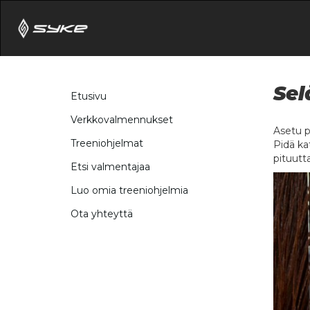
Sel
Etusivu
Verkkovalmennukset
Asetu p
Treeniohjelmat
Pidä ka
pituutt
Etsi valmentajaa
Luo omia treeniohjelmia
Ota yhteyttä