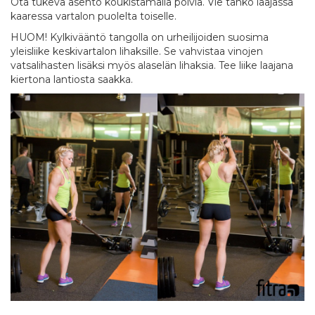
Ota tukeva asento koukistamalla polvia. Vie tanko laajassa
kaaressa vartalon puolelta toiselle.
HUOM! Kylkivääntö tangolla on urheilijoiden suosima
yleisliike keskivartalon lihaksille. Se vahvistaa vinojen
vatsalihasten lisäksi myös alaselän lihaksia. Tee liike laajana
kiertona lantiosta saakka.