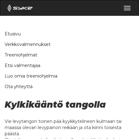
Togg
navig
Etusivu
Verkkovalmennukset
Treeniohjelmat
Etsi valmentajaa
Luo omia treeniohjelmia
Ota yhteyttä
Kylkikääntö tangolla
Vie levytangon toinen pää kyykkytelineen kulmaan tai
maassa olevan levypainon reikään ja ota kiinni toisesta
päästä.