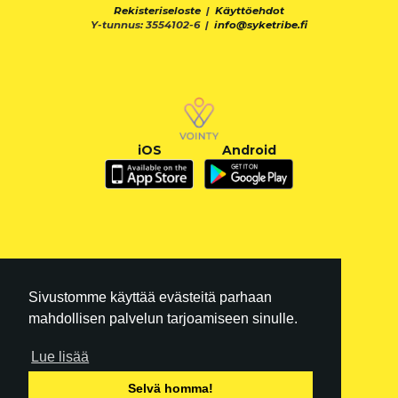
Rekisteriseloste
|
Käyttöehdot
Y-tunnus: 3554102-6 |
info@syketribe.fi
iOS
Android
Sivustomme käyttää evästeitä parhaan
mahdollisen palvelun tarjoamiseen sinulle.
Lue lisää
FI
|
EN
Selvä homma!