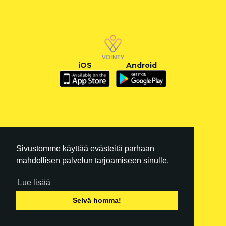
iOS
Android
Sivustomme käyttää evästeitä parhaan
mahdollisen palvelun tarjoamiseen sinulle.
Lue lisää
FI
|
EN
Selvä homma!