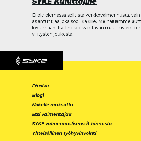
SYKE Kuluttajille
Ei ole olemassa sellaista verkkovalmennusta, valm
asiantuntijaa joka sopii kaikille. Me haluamme aut
löytämään itsellesi sopivan tavan muuttuvien tren
villitysten joukosta.
Etusivu
Blogi
Kokeile maksutta
Etsi valmentajaa
SYKE valmennuslisenssit hinnasto
Yhteisöllinen työhyvinvointi