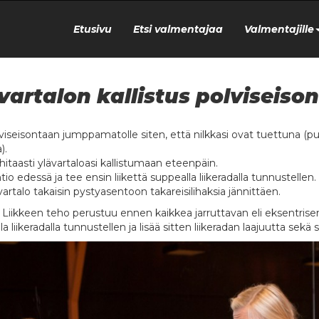
Etusivu
Etsi valmentajaa
Valmentajille
vartalon kallistus polviseiso
viseisontaan jumppamatolle siten, että nilkkasi ovat tuettuna (puol
).
hitaasti ylävartaloasi kallistumaan eteenpäin.
tio edessä ja tee ensin liikettä suppealla liikeradalla tunnustellen.
artalo takaisin pystyasentoon takareisilihaksia jännittäen.
iikkeen teho perustuu ennen kaikkea jarruttavan eli eksentrisen
a liikeradalla tunnustellen ja lisää sitten liikeradan laajuutta sekä 