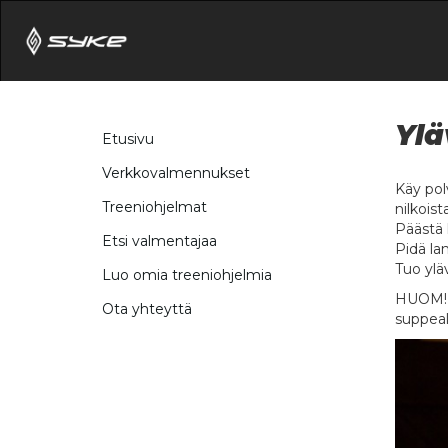
Ylä
Etusivu
Verkkovalmennukset
Käy pol
Treeniohjelmat
nilkoista
Päästä 
Etsi valmentajaa
Pidä lan
Tuo yläv
Luo omia treeniohjelmia
HUOM! L
Ota yhteyttä
suppeall