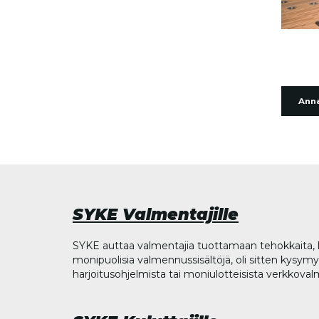
Anna
SYKE Valmentajille
SYKE auttaa valmentajia tuottamaan tehokkaita, l
monipuolisia valmennussisältöjä, oli sitten kysymys
harjoitusohjelmista tai moniulotteisista verkkova