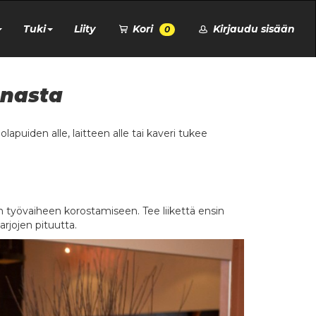
Tuki
Liity
Kori
Kirjaudu sisään
0
nnasta
apuiden alle, laitteen alle tai kaveri tukee
 työvaiheen korostamiseen. Tee liikettä ensin
sarjojen pituutta.