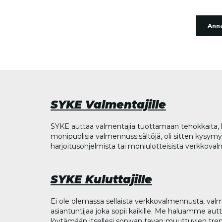
Anna
SYKE Valmentajille
SYKE auttaa valmentajia tuottamaan tehokkaita, l
monipuolisia valmennussisältöjä, oli sitten kysymys
harjoitusohjelmista tai moniulotteisista verkkova
SYKE Kuluttajille
Ei ole olemassa sellaista verkkovalmennusta, valm
asiantuntijaa joka sopii kaikille. Me haluamme aut
löytämään itsellesi sopivan tavan muuttuvien tren