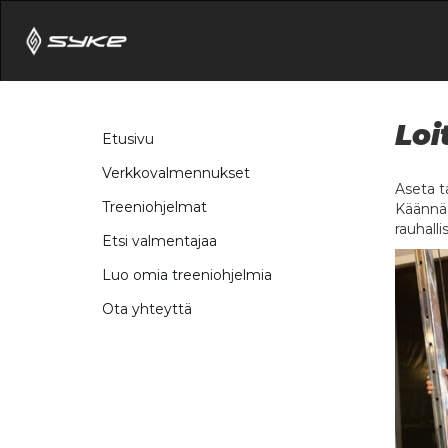
Loi
Etusivu
Verkkovalmennukset
Aseta ta
Treeniohjelmat
Käännä k
rauhall
Etsi valmentajaa
Luo omia treeniohjelmia
Ota yhteyttä