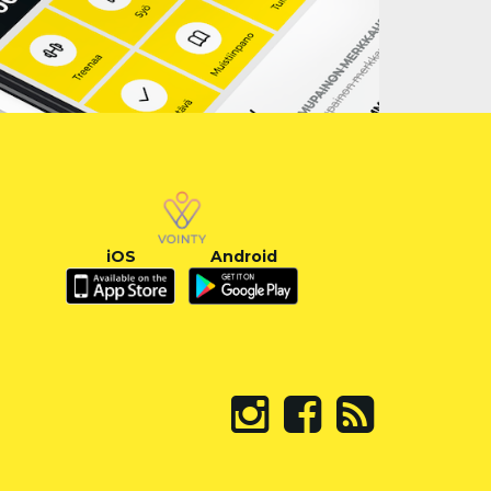
iOS
Android