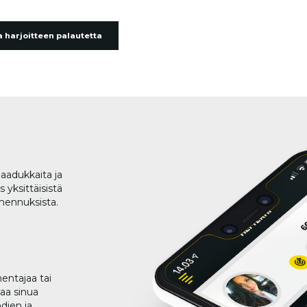
 harjoitteen palautetta
aadukkaita ja
 yksittäisistä
lmennuksista.
entajaa tai
taa sinua
dien ja