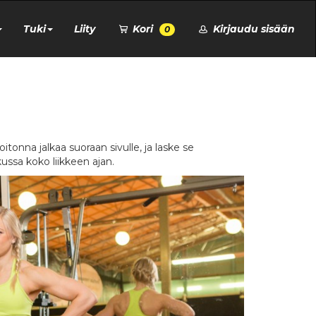
Tuki
Liity
Kori
Kirjaudu sisään
0
itonna jalkaa suoraan sivulle, ja laske se
ussa koko liikkeen ajan.