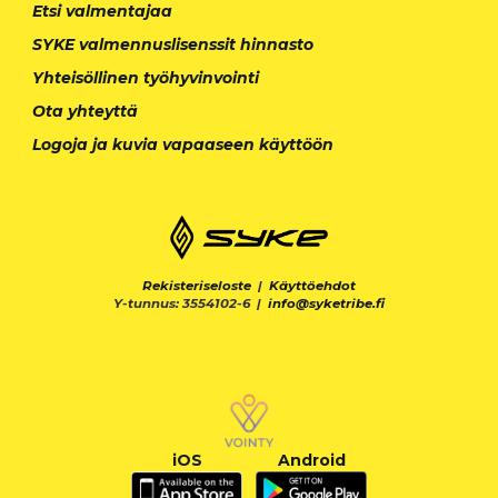
Etsi valmentajaa
SYKE valmennuslisenssit hinnasto
Yhteisöllinen työhyvinvointi
Ota yhteyttä
Logoja ja kuvia vapaaseen käyttöön
Rekisteriseloste
|
Käyttöehdot
Y-tunnus: 3554102-6 |
info@syketribe.fi
iOS
Android