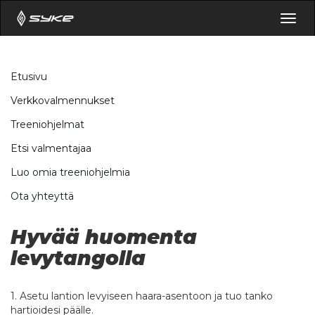
Togg
navig
Etusivu
Verkkovalmennukset
Treeniohjelmat
Etsi valmentajaa
Luo omia treeniohjelmia
Ota yhteyttä
Hyvää huomenta
levytangolla
1. Asetu lantion levyiseen haara-asentoon ja tuo tanko
hartioidesi päälle.