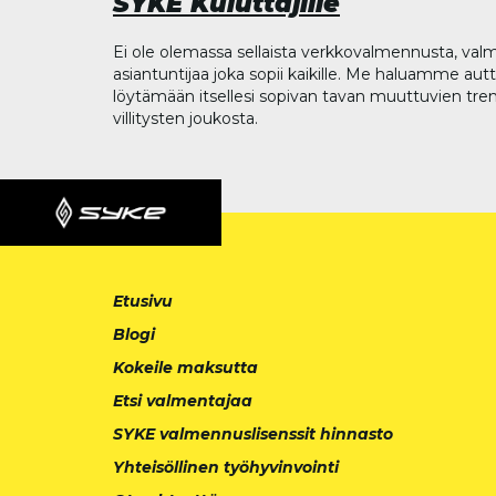
SYKE Kuluttajille
Ei ole olemassa sellaista verkkovalmennusta, valm
asiantuntijaa joka sopii kaikille. Me haluamme aut
löytämään itsellesi sopivan tavan muuttuvien tren
villitysten joukosta.
Etusivu
Blogi
Kokeile maksutta
Etsi valmentajaa
SYKE valmennuslisenssit hinnasto
Yhteisöllinen työhyvinvointi