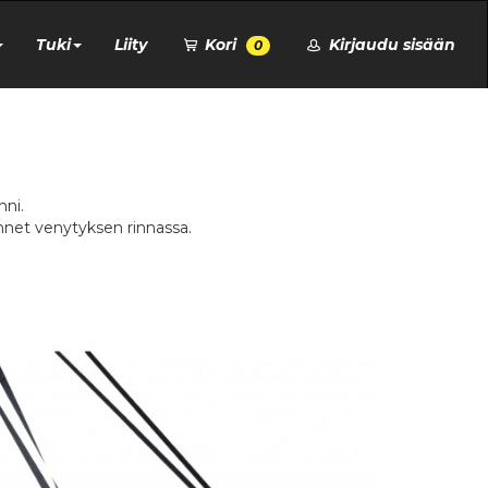
Tuki
Liity
Kori
Kirjaudu sisään
0
nni.
tunnet venytyksen rinnassa.