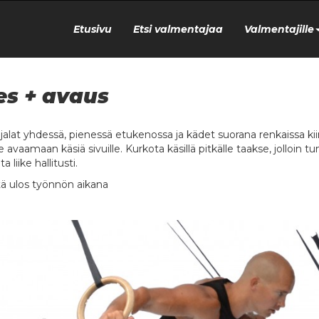
Etusivu
Etsi valmentajaa
Valmentajille
es + avaus
o jalat yhdessä, pienessä etukenossa ja kädet suorana renkaissa kii
 avaamaan käsiä sivuille. Kurkota käsillä pitkälle taakse, jolloin 
a liike hallitusti.
ä ulos työnnön aikana