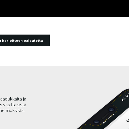
 harjoitteen palautetta
aadukkaita ja
 yksittäisistä
lmennuksista.