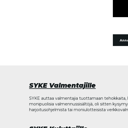
Anna
SYKE Valmentajille
SYKE auttaa valmentajia tuottamaan tehokkaita, l
monipuolisia valmennussisältöjä, oli sitten kysymys
harjoitusohjelmista tai moniulotteisista verkkova