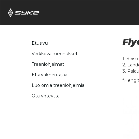
Fly
Etusivu
Verkkovalmennukset
1. Seis
Treeniohjelmat
2. Lähde
3. Palaut
Etsi valmentajaa
*Hengit
Luo omia treeniohjelmia
Ota yhteyttä