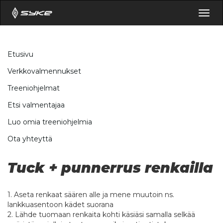
Togg
navig
Etusivu
Verkkovalmennukset
Treeniohjelmat
Etsi valmentajaa
Luo omia treeniohjelmia
Ota yhteyttä
Tuck + punnerrus renkailla
1. Aseta renkaat säären alle ja mene muutoin ns.
lankkuasentoon kädet suorana
2. Lähde tuomaan renkaita kohti käsiäsi samalla selkää