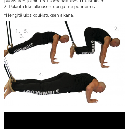
pyöristäen, jolloin teet samanaikaisesti rutistuksen.
3. Palauta liike alkuasentoon ja tee punnerrus.
*Hengitä ulos koukistuksen aikana.