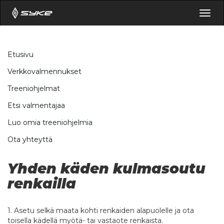
Togg
navig
Etusivu
Verkkovalmennukset
Treeniohjelmat
Etsi valmentajaa
Luo omia treeniohjelmia
Ota yhteyttä
Yhden käden kulmasoutu
renkailla
1. Asetu selkä maata kohti renkaiden alapuolelle ja ota
toisella kädellä myötä- tai vastaote renkaista.