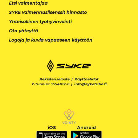
Etsi valmentajaa
SYKE valmennuslisenssit hinnasto
Yhteisöllinen työhyvinvointi
Ota yhteyttä
Logoja ja kuvia vapaaseen käyttöön
Rekisteriseloste
|
Käyttöehdot
Y-tunnus: 3554102-6 |
info@syketribe.fi
iOS
Android