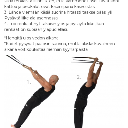
Pidä renkaista kiinni siten, että kämmenet osoittavat kohti
kattoa ja peukalot ovat kauimpana kasvoistasi.
3. Lähde viemään käsiä suorina hitaasti taakse pääsi yli.
Pysäytä liike ala-asennossa.
4. Tuo renkaat nyt takaisin ylös ja pysäytä liike, kun
renkaat on suoraan yläpuolellasi.
*Hengitä ulos vedon aikana
*Kädet pysyvät pääosin suorina, mutta alaslaskuvaiheen
aikana voit koukistaa hieman kyynärpäistä.