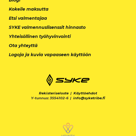
Kokeile maksutta
Etsi valmentajaa
SYKE valmennuslisenssit hinnasto
Yhteisöllinen työhyvinvointi
Ota yhteyttä
Logoja ja kuvia vapaaseen käyttöön
Rekisteriseloste
|
Käyttöehdot
Y-tunnus: 3554102-6 |
info@syketribe.fi