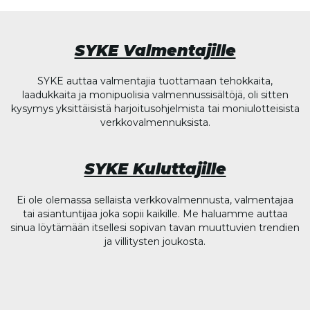
SYKE Valmentajille
SYKE auttaa valmentajia tuottamaan tehokkaita,
laadukkaita ja monipuolisia valmennussisältöjä, oli sitten
kysymys yksittäisistä harjoitusohjelmista tai moniulotteisista
verkkovalmennuksista.
SYKE Kuluttajille
Ei ole olemassa sellaista verkkovalmennusta, valmentajaa
tai asiantuntijaa joka sopii kaikille. Me haluamme auttaa
sinua löytämään itsellesi sopivan tavan muuttuvien trendien
ja villitysten joukosta.