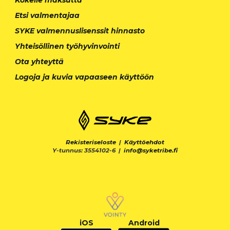
Kokeile maksutta
Etsi valmentajaa
SYKE valmennuslisenssit hinnasto
Yhteisöllinen työhyvinvointi
Ota yhteyttä
Logoja ja kuvia vapaaseen käyttöön
Rekisteriseloste
|
Käyttöehdot
Y-tunnus: 3554102-6 |
info@syketribe.fi
iOS
Android