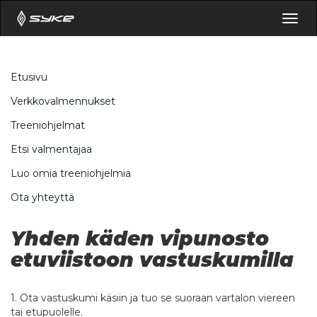
Togg
navig
Etusivu
Verkkovalmennukset
Treeniohjelmat
Etsi valmentajaa
Luo omia treeniohjelmia
Ota yhteyttä
Yhden käden vipunosto
etuviistoon vastuskumilla
1. Ota vastuskumi käsiin ja tuo se suoraan vartalon viereen
tai etupuolelle.