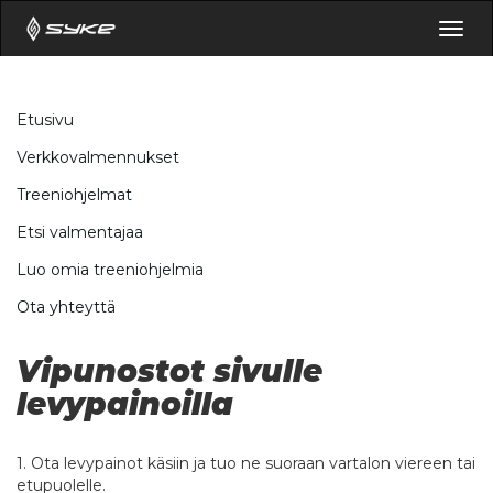
Togg
navig
Etusivu
Verkkovalmennukset
Treeniohjelmat
Etsi valmentajaa
Luo omia treeniohjelmia
Ota yhteyttä
Vipunostot sivulle
levypainoilla
1. Ota levypainot käsiin ja tuo ne suoraan vartalon viereen tai
etupuolelle.