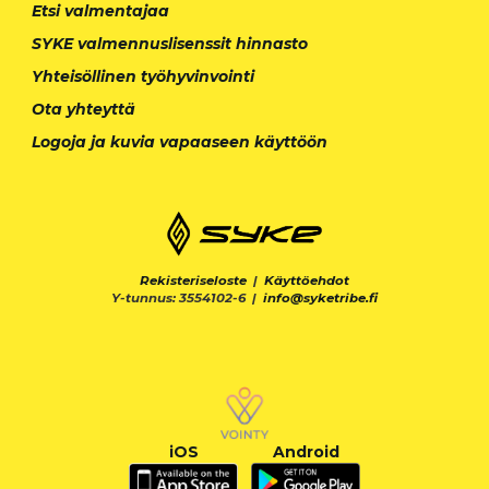
Etsi valmentajaa
SYKE valmennuslisenssit hinnasto
Yhteisöllinen työhyvinvointi
Ota yhteyttä
Logoja ja kuvia vapaaseen käyttöön
Rekisteriseloste
|
Käyttöehdot
Y-tunnus: 3554102-6 |
info@syketribe.fi
iOS
Android