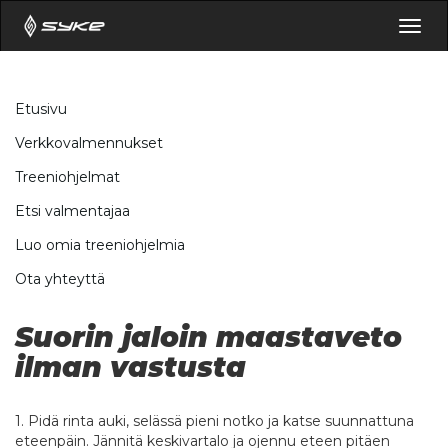
Togg
navig
Etusivu
Verkkovalmennukset
Treeniohjelmat
Etsi valmentajaa
Luo omia treeniohjelmia
Ota yhteyttä
Suorin jaloin maastaveto
ilman vastusta
1. Pidä rinta auki, selässä pieni notko ja katse suunnattuna
eteenpäin. Jännitä keskivartalo ja ojennu eteen pitäen