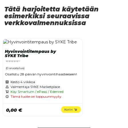
Tätä harjoitetta käytetään
esimerkiksi seuraavissa
verkkovalmennuksissa
Hyvinvointitempaus by
SYKE Tribe
(0 arvostelua)
Osallistu 28 päivän hyvinvointihaasteeseen!
Kesto
4 viikkoa
Valmentaja SYKE Marketplace
Käy Smartum / ePassi / Edenred
Tämä tuote on loppuunmyyty.
0,00 €
Koriin