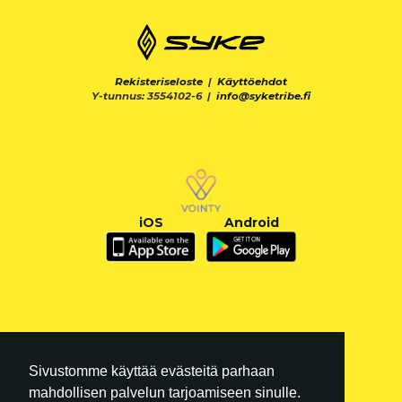
Rekisteriseloste
|
Käyttöehdot
Y-tunnus: 3554102-6 |
info@syketribe.fi
iOS
Android
Sivustomme käyttää evästeitä parhaan
mahdollisen palvelun tarjoamiseen sinulle.