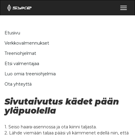
Togg
navig
Etusivu
Verkkovalmennukset
Treeniohjelmat
Etsi valmentajaa
Luo omia treeniohjelmia
Ota yhteyttä
Sivutaivutus kädet pään
yläpuolella
1. Seiso haara-asennossa ja ota kiinni taljasta.
2. Lähde viemään taljaa pääsi yli kämmenet edellä niin, että