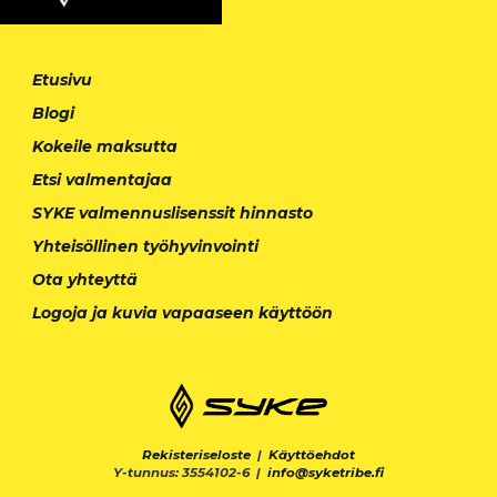
Etusivu
Blogi
Kokeile maksutta
Etsi valmentajaa
SYKE valmennuslisenssit hinnasto
Yhteisöllinen työhyvinvointi
Ota yhteyttä
Logoja ja kuvia vapaaseen käyttöön
Rekisteriseloste
|
Käyttöehdot
Y-tunnus: 3554102-6 |
info@syketribe.fi