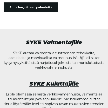
Anna harjoitteen palautetta
SYKE Valmentajille
SYKE auttaa valmentajia tuottamaan tehokkaita,
laadukkaita ja monipuolisia valmennussisältöjä, oli sitten
kysymys yksittäisistä harjoitusohjelmista tai moniulotteisista
verkkovalmennuksista.
SYKE Kuluttajille
Ei ole olemassa sellaista verkkovalmennusta, valmentajaa
tai asiantuntijaa joka sopii kaikille. Me haluamme auttaa
sinua löytämään itsellesi sopivan tavan muuttuvien trendien