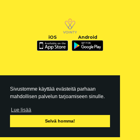
iOS
Android
Sivustomme käyttää evästeitä parhaan
mahdollisen palvelun tarjoamiseen sinulle.
Lue lisää
FI
|
EN
Selvä homma!