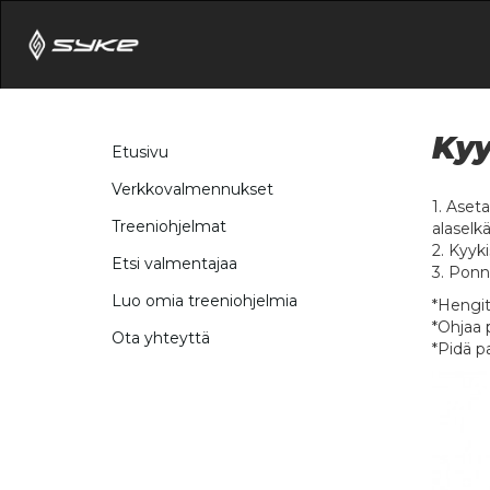
Kyy
Etusivu
Verkkovalmennukset
1. Aseta
Treeniohjelmat
alaselk
2. Kyyk
Etsi valmentajaa
3. Ponni
Luo omia treeniohjelmia
*Hengit
*Ohjaa p
Ota yhteyttä
*Pidä p