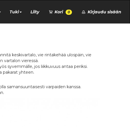
Tuki
Liity
Kori
Kirjaudu sisään
0
ännitä keskivartalo, vie rintakehää ulospäin, vie
n vartalon vieressä.
yös syvemmälle, jos liikkuvuus antaa periksi.
ta pakarat yhteen.
ee olla samansuuntaisesti varpaiden kanssa.
n.