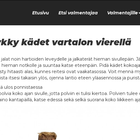
Etusivu
Etsi valmentajaa
Valmentajille
kky kädet vartalon vierellä
 jalat noin hartioiden leveydelle ja jalkaterät hieman sivullepäin. J
ä hieman notkolle ja suuntaa katse eteenpäin. Pidä kädet kokoaja
isty hitaasti alas, kunnes reitesi ovat vaakatasossa. Voit mennä m
sta itsesi takaisin ylös, ojenna lantio eteen yläasennossa ja puris
ä ulos ponnistaessa
olvia koko ajan sivulle, jotta polviin ei tulisi kiertoa. Polvien tul
aino kantapäillä, katse edessä sekä selkä suorana koko liikkeen aja