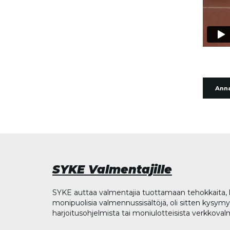
Anna
SYKE Valmentajille
SYKE auttaa valmentajia tuottamaan tehokkaita, l
monipuolisia valmennussisältöjä, oli sitten kysymys
harjoitusohjelmista tai moniulotteisista verkkova