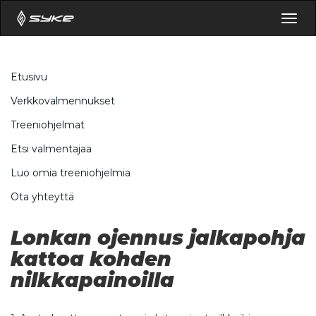
Togg
navig
Etusivu
Verkkovalmennukset
Treeniohjelmat
Etsi valmentajaa
Luo omia treeniohjelmia
Ota yhteyttä
Lonkan ojennus jalkapohja
kattoa kohden
nilkkapainoilla