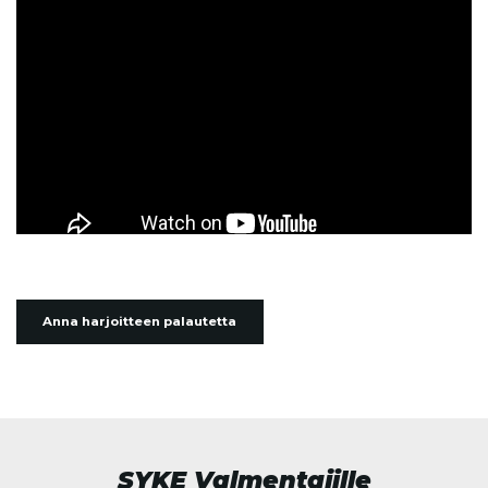
Anna harjoitteen palautetta
SYKE Valmentajille