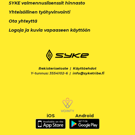
SYKE valmennuslisenssit hinnasto
Yhteisöllinen työhyvinvointi
Ota yhteyttä
Logoja ja kuvia vapaaseen käyttöön
Rekisteriseloste
|
Käyttöehdot
Y-tunnus: 3554102-6 |
info@syketribe.fi
iOS
Android