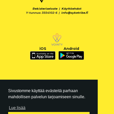
Rekisteriseloste
|
Käyttöehdot
Y-tunnus: 3554102-6 |
info@syketribe.fi
iOS
Android
Sivustomme käyttää evästeitä parhaan
mahdollisen palvelun tarjoamiseen sinulle.
Lue lisää
FI
|
EN