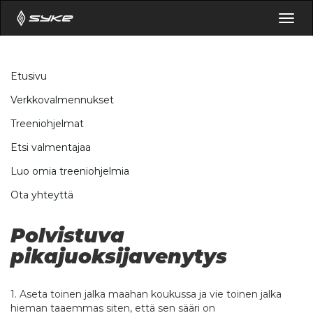
Togg
navig
Etusivu
Verkkovalmennukset
Treeniohjelmat
Etsi valmentajaa
Luo omia treeniohjelmia
Ota yhteyttä
Polvistuva
pikajuoksijavenytys
1. Aseta toinen jalka maahan koukussa ja vie toinen jalka
hieman taaemmas siten, että sen sääri on