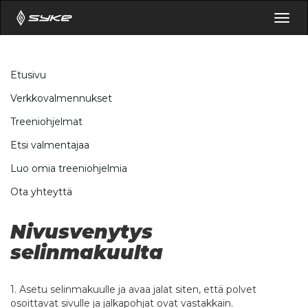
Togg
navig
Etusivu
Verkkovalmennukset
Treeniohjelmat
Etsi valmentajaa
Luo omia treeniohjelmia
Ota yhteyttä
Nivusvenytys
selinmakuulta
1. Asetu selinmakuulle ja avaa jalat siten, että polvet
osoittavat sivulle ja jalkapohjat ovat vastakkain.