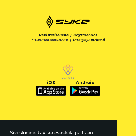
Rekisteriseloste
|
Käyttöehdot
Y-tunnus: 3554102-6 |
info@syketribe.fi
iOS
Android
Sivustomme käyttää evästeitä parhaan