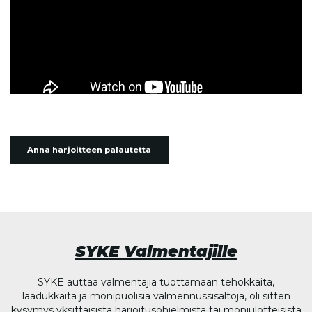
Anna harjoitteen palautetta
SYKE Valmentajille
SYKE auttaa valmentajia tuottamaan tehokkaita,
laadukkaita ja monipuolisia valmennussisältöjä, oli sitten
kysymys yksittäisistä harjoitusohjelmista tai moniulotteisista