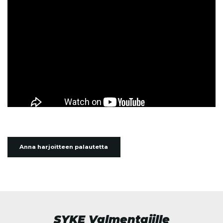
Anna harjoitteen palautetta
SYKE Valmentajille