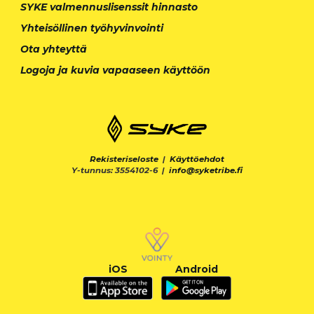
SYKE valmennuslisenssit hinnasto
Yhteisöllinen työhyvinvointi
Ota yhteyttä
Logoja ja kuvia vapaaseen käyttöön
Rekisteriseloste
|
Käyttöehdot
Y-tunnus: 3554102-6 |
info@syketribe.fi
iOS
Android