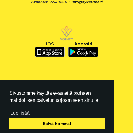
Y-tunnus: 3554102-6 |
info@syketribe.fi
iOS
Android
Sivustomme käyttää evästeitä parhaan
mahdollisen palvelun tarjoamiseen sinulle.
Lue lisää
FI
|
EN
Selvä homma!