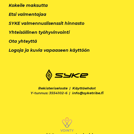
Kokeile maksutta
Etsi valmentajaa
SYKE valmennuslisenssit hinnasto
Yhteisöllinen työhyvinvointi
Ota yhteyttä
Logoja ja kuvia vapaaseen käyttöön
Rekisteriseloste
|
Käyttöehdot
Y-tunnus: 3554102-6 |
info@syketribe.fi