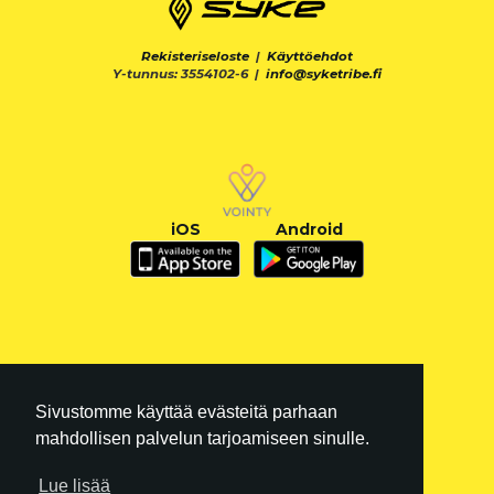
Rekisteriseloste
|
Käyttöehdot
Y-tunnus: 3554102-6 |
info@syketribe.fi
iOS
Android
Sivustomme käyttää evästeitä parhaan
mahdollisen palvelun tarjoamiseen sinulle.
Lue lisää
FI
|
EN