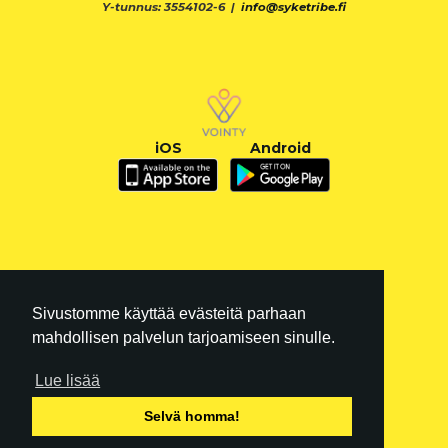
Y-tunnus: 3554102-6 |
info@syketribe.fi
iOS
Android
Sivustomme käyttää evästeitä parhaan
mahdollisen palvelun tarjoamiseen sinulle.
Lue lisää
FI
|
EN
Selvä homma!