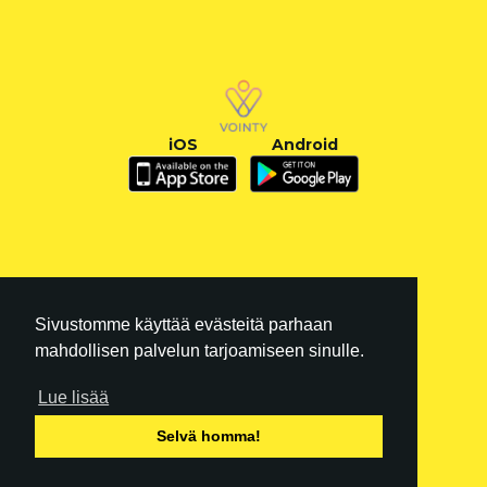
iOS
Android
Sivustomme käyttää evästeitä parhaan
mahdollisen palvelun tarjoamiseen sinulle.
Lue lisää
FI
|
EN
Selvä homma!