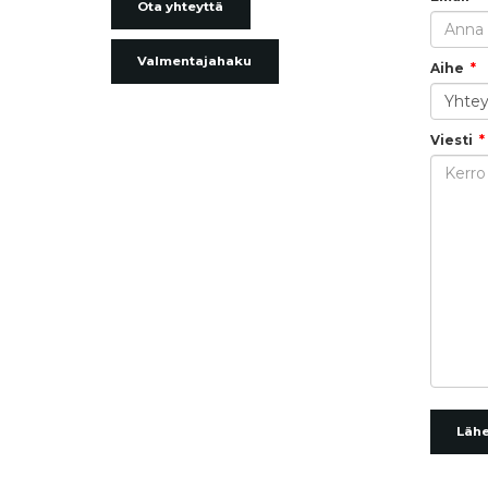
Ota yhteyttä
Valmentajahaku
Aihe
Viesti
Läh