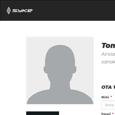
Tom
Ainoa
sanaki
OTA 
Nimi
Email