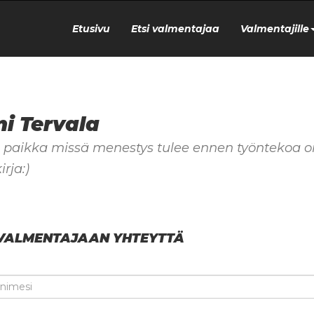
Etusivu
Etsi valmentajaa
Valmentajille
i Tervala
 paikka missä menestys tulee ennen työntekoa o
rja:)
VALMENTAJAAN YHTEYTTÄ