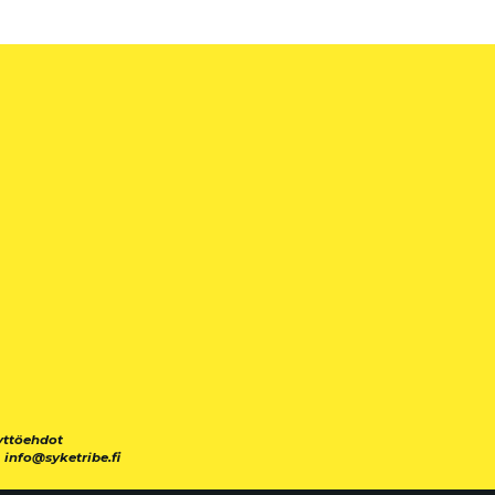
yttöehdot
|
info@syketribe.fi