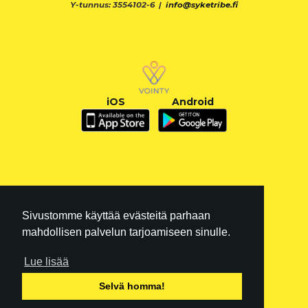
Y-tunnus: 3554102-6 |
info@syketribe.fi
iOS
Android
Sivustomme käyttää evästeitä parhaan
mahdollisen palvelun tarjoamiseen sinulle.
Lue lisää
FI
|
EN
Selvä homma!