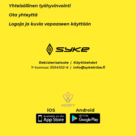
Yhteisöllinen työhyvinvointi
Ota yhteyttä
Logoja ja kuvia vapaaseen käyttöön
Rekisteriseloste
|
Käyttöehdot
Y-tunnus: 3554102-6 |
info@syketribe.fi
iOS
Android