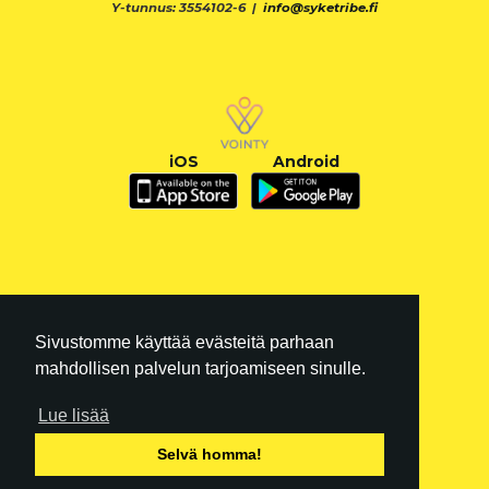
Y-tunnus: 3554102-6 |
info@syketribe.fi
iOS
Android
Sivustomme käyttää evästeitä parhaan
mahdollisen palvelun tarjoamiseen sinulle.
Lue lisää
FI
|
EN
Selvä homma!