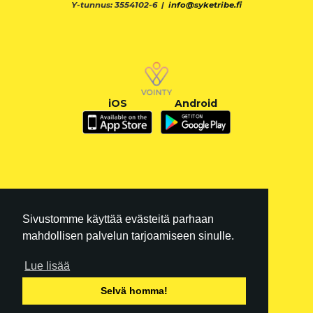
Y-tunnus: 3554102-6 |
info@syketribe.fi
iOS
Android
Sivustomme käyttää evästeitä parhaan
mahdollisen palvelun tarjoamiseen sinulle.
Lue lisää
FI
|
EN
Selvä homma!