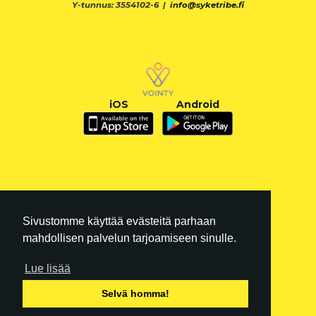
Y-tunnus: 3554102-6 |
info@syketribe.fi
iOS
Android
Sivustomme käyttää evästeitä parhaan
mahdollisen palvelun tarjoamiseen sinulle.
Lue lisää
FI
|
EN
Selvä homma!