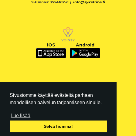
Y-tunnus: 3554102-6 |
info@syketribe.fi
iOS
Android
Sivustomme käyttää evästeitä parhaan
mahdollisen palvelun tarjoamiseen sinulle.
Lue lisää
FI
|
EN
Selvä homma!