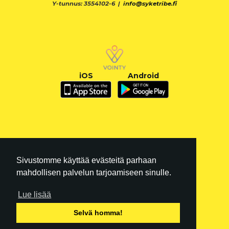
Y-tunnus: 3554102-6 |
info@syketribe.fi
iOS
Android
Sivustomme käyttää evästeitä parhaan
mahdollisen palvelun tarjoamiseen sinulle.
Lue lisää
FI
|
EN
Selvä homma!