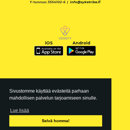
Y-tunnus: 3554102-6 |
info@syketribe.fi
iOS
Android
Sivustomme käyttää evästeitä parhaan
mahdollisen palvelun tarjoamiseen sinulle.
Lue lisää
FI
|
EN
Selvä homma!