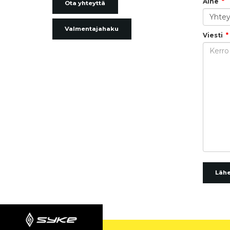
Aihe
Ota yhteyttä
Valmentajahaku
Viesti
Läh