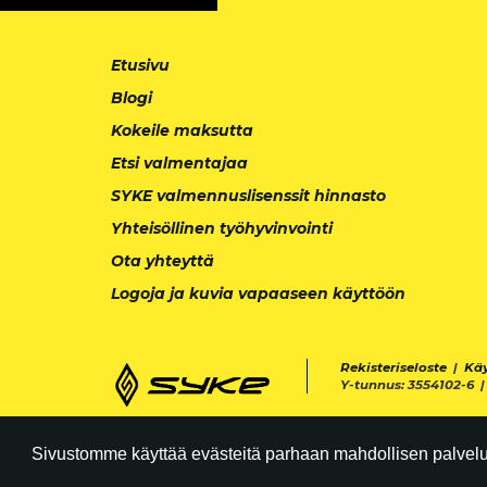
Etusivu
Blogi
Kokeile maksutta
Etsi valmentajaa
SYKE valmennuslisenssit hinnasto
Yhteisöllinen työhyvinvointi
Ota yhteyttä
Logoja ja kuvia vapaaseen käyttöön
Rekisteriseloste
|
Kä
Y-tunnus: 3554102-6 
Sivustomme käyttää evästeitä parhaan mahdollisen palvelun