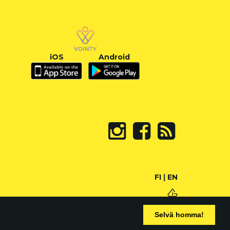
iOS
Android
FI
|
EN
Selvä homma!