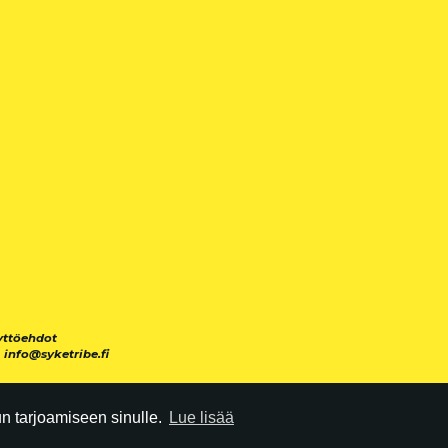
yttöehdot
|
info@syketribe.fi
 tarjoamiseen sinulle.
Lue lisää