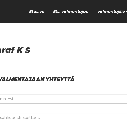
Etusivu
Etsi valmentajaa
Valmentajille
raf K S
VALMENTAJAAN YHTEYTTÄ