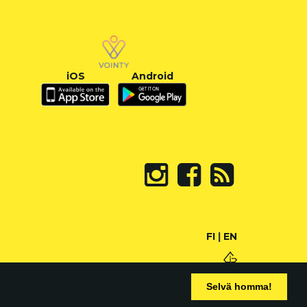
iOS
Android
FI
|
EN
Selvä homma!