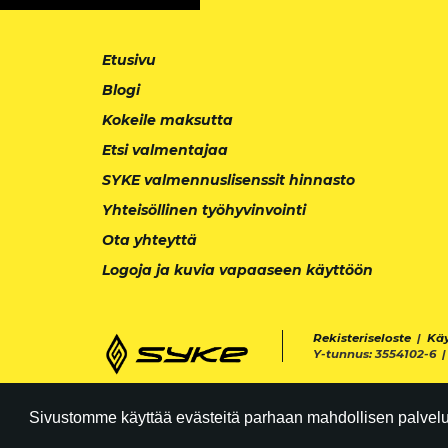
Etusivu
Blogi
Kokeile maksutta
Etsi valmentajaa
SYKE valmennuslisenssit hinnasto
Yhteisöllinen työhyvinvointi
Ota yhteyttä
Logoja ja kuvia vapaaseen käyttöön
Rekisteriseloste
|
Kä
Y-tunnus: 3554102-6 
Sivustomme käyttää evästeitä parhaan mahdollisen palvelun