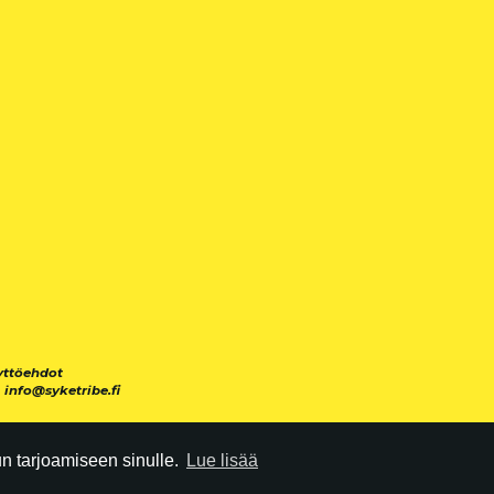
yttöehdot
|
info@syketribe.fi
 tarjoamiseen sinulle.
Lue lisää