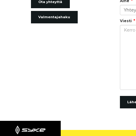
Aihe
Ota yhteyttä
Valmentajahaku
Viesti
Läh