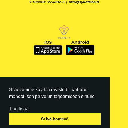
Y-tunnus: 3554102-6 |
info@syketribe.fi
iOS
Android
Sivustomme käyttää evästeitä parhaan
mahdollisen palvelun tarjoamiseen sinulle.
Lue lisää
FI
|
EN
Selvä homma!