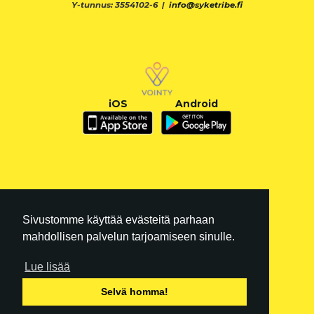
Y-tunnus: 3554102-6 |
info@syketribe.fi
iOS
Android
Sivustomme käyttää evästeitä parhaan
mahdollisen palvelun tarjoamiseen sinulle.
Lue lisää
FI
|
EN
Selvä homma!