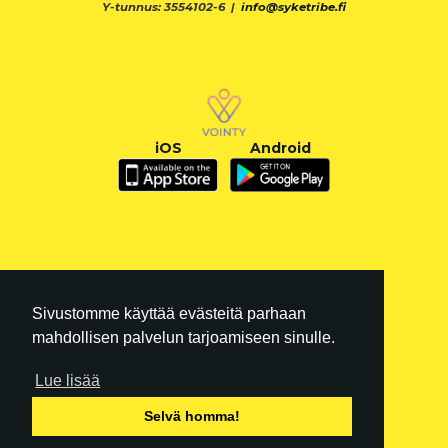
Y-tunnus: 3554102-6 |
info@syketribe.fi
iOS
Android
Sivustomme käyttää evästeitä parhaan
mahdollisen palvelun tarjoamiseen sinulle.
Lue lisää
FI
|
EN
Selvä homma!