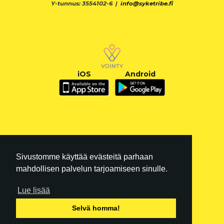
Y-tunnus: 3554102-6 |
info@syketribe.fi
iOS
Android
Sivustomme käyttää evästeitä parhaan
mahdollisen palvelun tarjoamiseen sinulle.
Lue lisää
FI
|
EN
Selvä homma!