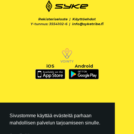
Rekisteriseloste
|
Käyttöehdot
Y-tunnus: 3554102-6 |
info@syketribe.fi
iOS
Android
Sivustomme käyttää evästeitä parhaan
mahdollisen palvelun tarjoamiseen sinulle.