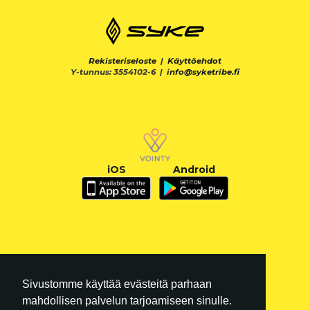
Rekisteriseloste
|
Käyttöehdot
Y-tunnus: 3554102-6 |
info@syketribe.fi
iOS
Android
Sivustomme käyttää evästeitä parhaan
mahdollisen palvelun tarjoamiseen sinulle.