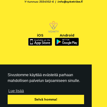
Y-tunnus: 3554102-6 |
info@syketribe.fi
iOS
Android
Sivustomme käyttää evästeitä parhaan
mahdollisen palvelun tarjoamiseen sinulle.
Lue lisää
FI
|
EN
Selvä homma!