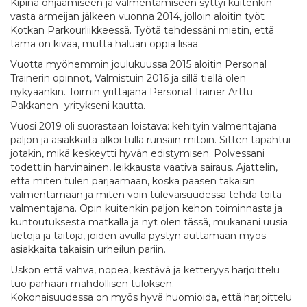
Kipinä ohjaamiseen ja valmentamiseen syttyi kuitenkin
vasta armeijan jälkeen vuonna 2014, jolloin aloitin työt
Kotkan Parkourliikkeessä. Työtä tehdessäni mietin, että
tämä on kivaa, mutta haluan oppia lisää.
Vuotta myöhemmin joulukuussa 2015 aloitin Personal
Trainerin opinnot, Valmistuin 2016 ja sillä tiellä olen
nykyäänkin. Toimin yrittäjänä Personal Trainer Arttu
Pakkanen -yritykseni kautta.
Vuosi 2019 oli suorastaan loistava: kehityin valmentajana
paljon ja asiakkaita alkoi tulla runsain mitoin. Sitten tapahtui
jotakin, mikä keskeytti hyvän edistymisen. Polvessani
todettiin harvinainen, leikkausta vaativa sairaus. Ajattelin,
että miten tulen pärjäämään, koska pääsen takaisin
valmentamaan ja miten voin tulevaisuudessa tehdä töitä
valmentajana. Opin kuitenkin paljon kehon toiminnasta ja
kuntoutuksesta matkalla ja nyt olen tässä, mukanani uusia
tietoja ja taitoja, joiden avulla pystyn auttamaan myös
asiakkaita takaisin urheilun pariin.
Uskon että vahva, nopea, kestävä ja ketteryys harjoittelu
tuo parhaan mahdollisen tuloksen.
Kokonaisuudessa on myös hyvä huomioida, että harjoittelu