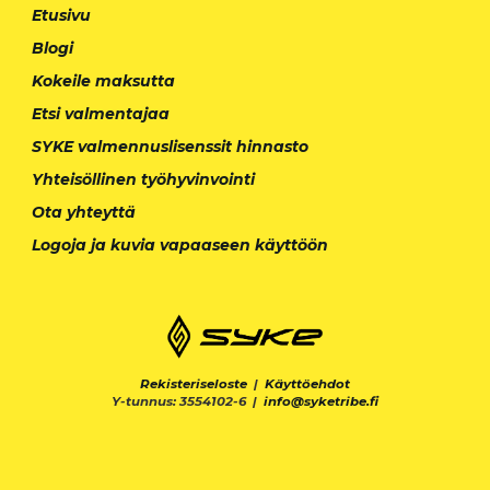
Etusivu
Blogi
Kokeile maksutta
Etsi valmentajaa
SYKE valmennuslisenssit hinnasto
Yhteisöllinen työhyvinvointi
Ota yhteyttä
Logoja ja kuvia vapaaseen käyttöön
Rekisteriseloste
|
Käyttöehdot
Y-tunnus: 3554102-6 |
info@syketribe.fi