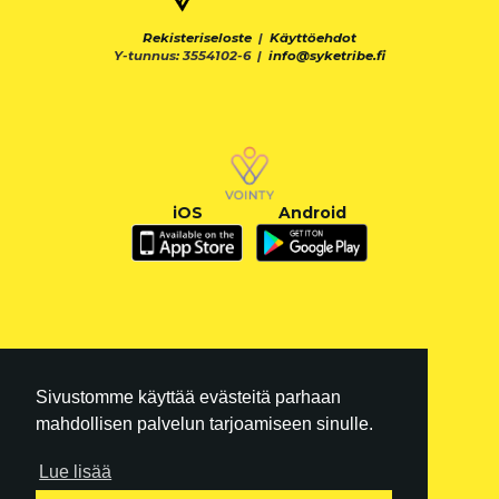
Rekisteriseloste
|
Käyttöehdot
Y-tunnus: 3554102-6 |
info@syketribe.fi
iOS
Android
Sivustomme käyttää evästeitä parhaan
mahdollisen palvelun tarjoamiseen sinulle.
Lue lisää
FI
|
EN