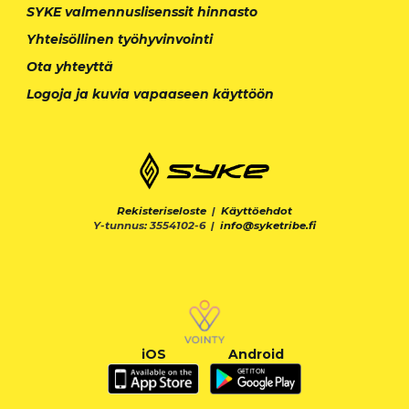
SYKE valmennuslisenssit hinnasto
Yhteisöllinen työhyvinvointi
Ota yhteyttä
Logoja ja kuvia vapaaseen käyttöön
Rekisteriseloste
|
Käyttöehdot
Y-tunnus: 3554102-6 |
info@syketribe.fi
iOS
Android