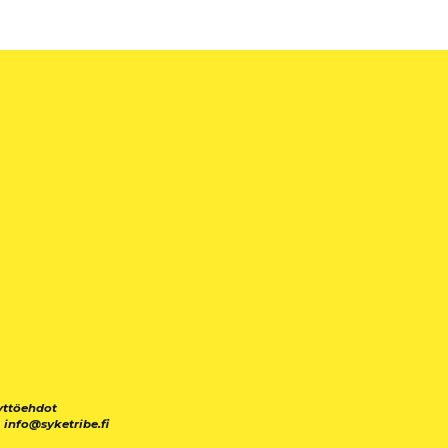
yttöehdot
|
info@syketribe.fi