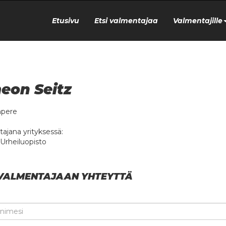
Etusivu
Etsi valmentajaa
Valmentajille
eon Seitz
pere
ajana yrityksessä:
 Urheiluopisto
VALMENTAJAAN YHTEYTTÄ