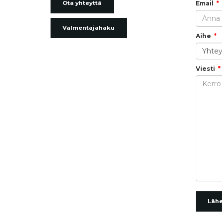
Email
Ota yhteyttä
Valmentajahaku
Aihe
Viesti
Läh